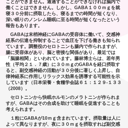
ことができません。通過することができなければ脳内で
働くことはできません。しかし、GABA１００ｍｇを就
寝３０分前に摂取したら、寝るまでの時間が短くなり、
深い眠りのノンレム睡眠に至る時間が短くなったという
報告もあります。
GABAは末梢神経にGABAの受容体に働いて、交感神
経系の伝達を抑制することで血圧を下げる働きも知られ
ています。調整役のセロトニンも腸内で作られますが、
腸に受容体があり、脳と密接な関係があり、最近では
「脳腸相関」といわれています。藤林博士らは、若年男
性（平均２１．７歳）に３０ｍｇのGABAを経口摂取す
ると、副交感神経の活動が３０分後に著しく上昇し、自
律神経系に作用しリラックス効果を誘導する可能性を示
しています（日本栄養・食糧学会誌６１：１２９-１３３
（2008）。
セロトニンから快眠ホルモンのメラトニンが作られま
すが、GABAはその合成を助けて睡眠を促進することも
考えられます。
１粒にGABAが10ｍｇ含まれています。摂取量は人に
よって異なりますが、夜に３０ｍｇを摂取すれば副交感