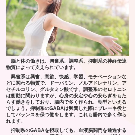
セミナーイベント情報・食から考える健康
脳と体の働きは、興奮系、調整系、抑制系の神経伝達
物質によって支えられています。
興奮系は興奮、意欲、快感、学習、モチベーションな
どに関わる物質で、ドーパミン、ノルアドレナリン、ア
セチルコリン、グルタミン酸です、調整系のセロトニン
は衝動に関わりますが、心身の安定や心の安らぎをもた
らす働きをしており、腸内で多く作られ、朝型といえる
でしょう。抑制系のGABAは興奮した際にブレーキ役と
してバランスを保つ働をします。これも腸内で多く作ら
れます。
抑制系のGABAを摂取しても、血液脳関門を通過する